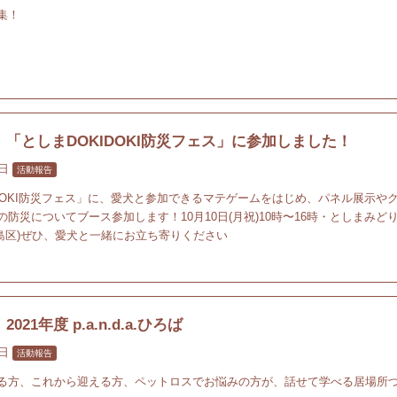
集！
「としまDOKIDOKI防災フェス」に参加しました！
3日
活動報告
IDOKI防災フェス」に、愛犬と参加できるマテゲームをはじめ、パネル展示や
防災についてブース参加します！10月10日(月祝)10時〜16時・としまみど
豊島区)ぜひ、愛犬と一緒にお立ち寄りください
21年度 p.a.n.d.a.ひろば
1日
活動報告
る方、これから迎える方、ペットロスでお悩みの方が、話せて学べる居場所