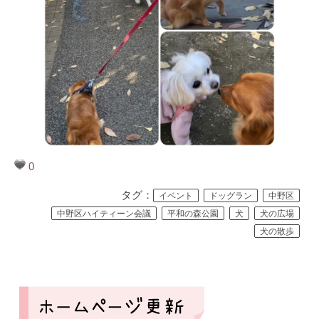
0
タグ：
イベント
ドッグラン
中野区
中野区ハイティーン会議
平和の森公園
犬
犬の広場
犬の散歩