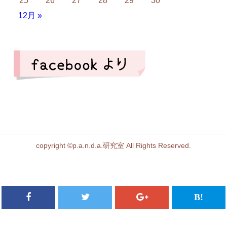
25
26
27
28
29
30
12月 »
copyright ©p.a.n.d.a.研究室 All Rights Reserved.