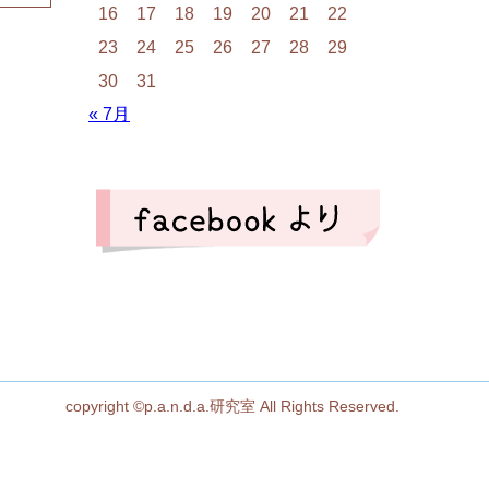
16
17
18
19
20
21
22
23
24
25
26
27
28
29
30
31
« 7月
copyright ©p.a.n.d.a.研究室 All Rights Reserved.