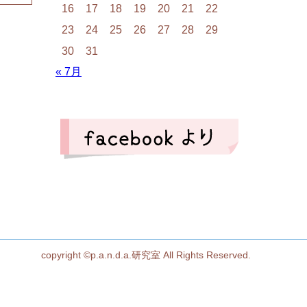
16
17
18
19
20
21
22
23
24
25
26
27
28
29
30
31
« 7月
copyright ©p.a.n.d.a.研究室 All Rights Reserved.