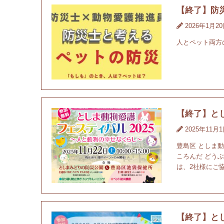
【終了】防
2026年1月2
人とペット両方
【終了】とし
2025年11月
豊島区 としま
ころんだ どう
は、2社様にご協
【終了】とし