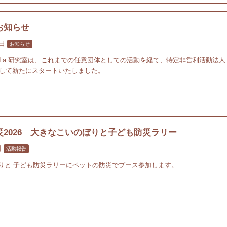
お知らせ
1日
お知らせ
.n.d.a.研究室は、これまでの任意団体としての活動を経て、特定非営利活動法人
として新たにスタートいたしました。
災2026 大きなこいのぼりと子ども防災ラリー
日
活動報告
りと 子ども防災ラリーにペットの防災でブース参加します。