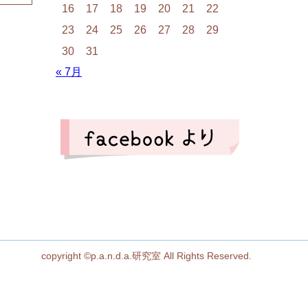
16
17
18
19
20
21
22
23
24
25
26
27
28
29
30
31
« 7月
copyright ©p.a.n.d.a.研究室 All Rights Reserved.