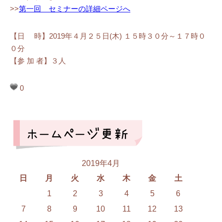
>>
第一回 セミナーの詳細ページへ
【日 時】2019年４月２５日(木) １５時３０分～１７時０
０分
【参 加 者】３人
0
2019年4月
日
月
火
水
木
金
土
1
2
3
4
5
6
7
8
9
10
11
12
13