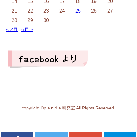
14
15
16
17
18
19
20
21
22
23
24
25
26
27
28
29
30
« 2月
6月 »
copyright ©p.a.n.d.a.研究室 All Rights Reserved.